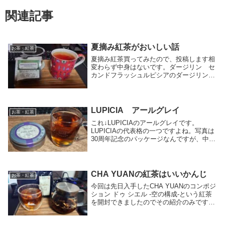
関連記事
夏摘み紅茶がおいしい話
お茶・紅茶
夏摘み紅茶買ってみたので、投稿します相
変わらず中身はないです。ダージリン セ
カンドフラッシュルピシアのダージリンセ
カンドフラッシュです。夏に収穫したダー
ジリンが9～10月ぐらいから流通し始める
んですが、例のごとくルピシアで買ってみ
ました。(...
LUPICIA アールグレイ
お茶・紅茶
これ↓LUPICIAのアールグレイです。
LUPICIAの代表格の一つですよね。写真は
30周年記念のパッケージなんですが、中身
は普通のアールグレイです。茶葉は祁門を
ベースに中国産の茶葉を使っていて、香り
はシンプルなベルガモットの香りな感じの
紅...
CHA YUANの紅茶はいいかんじ
お茶・紅茶
今回は先日入手したCHA YUANのコンポジ
ション ドゥ シエル -空の構成-という紅茶
を開封できましたのでその紹介のみです。
名前も凄いですが、パッケージデザインも
凄くないですか？フランスはリヨンの紅茶