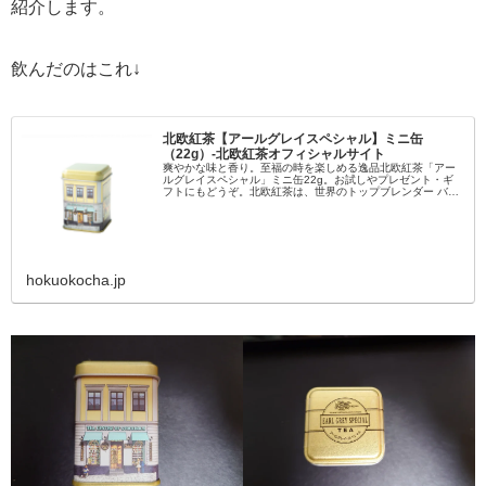
紹介します。
飲んだのはこれ↓
北欧紅茶【アールグレイスペシャル】ミニ缶
（22g）-北欧紅茶オフィシャルサイト
爽やかな味と香り。至福の時を楽しめる逸品北欧紅茶「アー
ルグレイスペシャル」ミニ缶22g。お試しやプレゼント・ギ
フトにもどうぞ。北欧紅茶は、世界のトップブレンダー バー
ノン・モーリス氏によるブレンドティーです。中国茶葉をベ
ースに最高級の天然ベ...
hokuokocha.jp