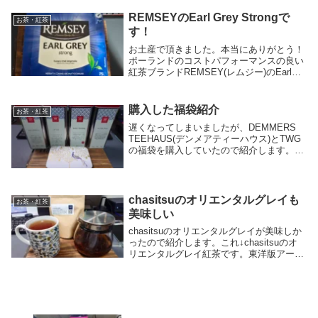
ブランドなんですが、多分CHA YUA...
REMSEYのEarl Grey Strongで
お茶・紅茶
す！
お土産で頂きました。本当にありがとう！
ポーランドのコストパフォーマンスの良い
紅茶ブランドREMSEY(レムジー)のEarl
Grey Strongです。Kuszący smak
bergamotki「魅惑的なベルガモットの香
り」とのこと。茶...
購入した福袋紹介
お茶・紅茶
遅くなってしまいましたが、DEMMERS
TEEHAUS(デンメアティーハウス)とTWG
の福袋を購入していたので紹介します。
DEMMERS TEEHAUSDEMMERS
TEEHAUSはオーストリアはウィーンの紅
茶ブランドで、KOBAYAN...
chasitsuのオリエンタルグレイも
お茶・紅茶
美味しい
chasitsuのオリエンタルグレイが美味しか
ったので紹介します。これ↓chasitsuのオ
リエンタルグレイ紅茶です。東洋版アール
グレイというキャッチコピーすき。正山小
種、祁門、牧之原産べにふうきのブレンド
ティー。かなりスモーキーです。そし...