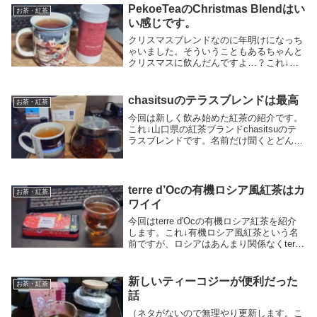
PekoeTeaのChristmas Blendはい
お茶・紅茶
い感じです。
クリスマスブレンドなのに年明けになっち
ゃいました。そういうこともあるちゃんと
クリスマスに飲んだんですよ…？これ↓イ
ギリスはエディンバラの紅茶ブランド
PekoeTea(ピコ・ティー)のChristmas
Blendです。一昨年のクリスマスティ...
chasitsuのテラスブレンドは最高
お茶・紅茶
今回は新しく飲み始めた紅茶の紹介です。
これ↓山口県の紅茶ブランドchasitsuのテ
ラスブレンドです。名前だけ聞くとどんな
ブレンドか分からないですね。公式ページ
によるたテラスブレンドは祁門紅茶をベー
スに、鳳凰水仙、ダージリン、和紅茶、デ
ィン...
terre d’Ocの有機ロシア風紅茶はカ
お茶・紅茶
ワイイ
今回はterre d'Ocの有機ロシア紅茶を紹介
します。これ↓有機ロシア風紅茶という名
前ですが、ロシアはあんまり関係なくterre
d'Ocはフランスの紅茶ブランドです。パッ
ケージがカワイイですよね。パッケージに
一目惚れしてパッケージ買いし...
新しいティーコジーが便利だった
お茶・紅茶
話
（ネタがないので無理やり更新します。こ