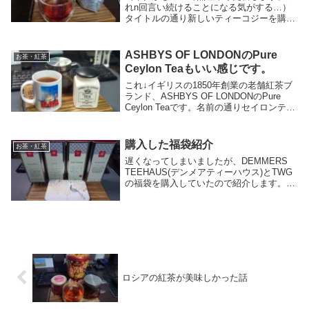
れn回言い続けることになる気がする…）
タイトルの通り新しいティーコジーを購入
しました。てぃーたいむ本当はアウトドア
用品でNakedlaboのInsulation packという
商品で、アルファ米調理や、...
ASHBYS OF LONDONのPure
お茶・紅茶
Ceylon Teaもいい感じです。
これ↓イギリスの1850年創業の老舗紅茶ブ
ランド、ASHBYS OF LONDONのPure
Ceylon Teaです。名前の通りセイロンティ
ーのブレンド紅茶ですね。クセが少なく、
紅茶としてはシンプルな味わいです。スト
レートでもミルクティー...
購入した福袋紹介
お茶・紅茶
遅くなってしまいましたが、DEMMERS
TEEHAUS(デンメアティーハウス)とTWG
の福袋を購入していたので紹介します。
DEMMERS TEEHAUSDEMMERS
TEEHAUSはオーストリアはウィーンの紅
茶ブランドで、KOBAYAN...
ロシアの紅茶が美味しかった話