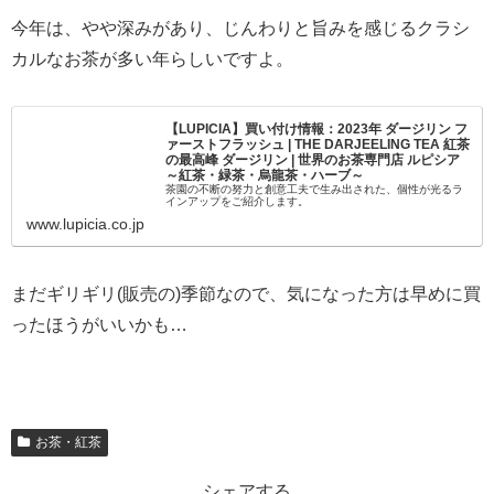
今年は、やや深みがあり、じんわりと旨みを感じるクラシ
カルなお茶が多い年らしいですよ。
【LUPICIA】買い付け情報：2023年 ダージリン フ
ァーストフラッシュ | THE DARJEELING TEA 紅茶
の最高峰 ダージリン | 世界のお茶専門店 ルピシア
～紅茶・緑茶・烏龍茶・ハーブ～
茶園の不断の努力と創意工夫で生み出された、個性が光るラ
インアップをご紹介します。
www.lupicia.co.jp
まだギリギリ(販売の)季節なので、気になった方は早めに買
ったほうがいいかも…
お茶・紅茶
シェアする