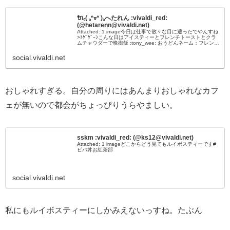
🔌꜀( ꜆ᐢᢦᐢ )꜆へたれん :vivaldi_red:
(@hetarenn@vivaldi.net)
Attached: 1 image今日は仕事で散々な目に遭ったでやんすね
>ﾄｹﾞｹﾞｰﾝこんな日はアイスティーとフレンチトーストとクラ
ムチャウダーで晩御飯 :tony_wee: おうどんネーム：フレンチ
トースト食っ太郎#今週のビバ丼 #ビバ...
social.vivaldi.net
おしゃれすぎる。自分の周りにはあんまりおしゃれなカフ
ェが無いので都会がちょっぴりうらやましい。
sskm :vivaldi_red: (@ks12@vivaldi.net)
Attached: 1 imageどこからどう見てもルイボスティーです#
ビバ丼お紅茶部
social.vivaldi.net
私にもルイボスティーにしかみえないっすね。たぶん