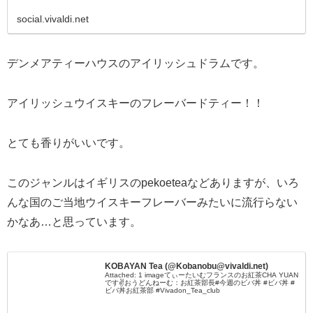
social.vivaldi.net
デンメアティーハウスのアイリッシュドラムです。
アイリッシュウイスキーのフレーバードティー！！
とても香りがいいです。
このジャンルはイギリスのpekoeteaなどありますが、いろ
んな国のご当地ウイスキーフレーバーみたいに流行らない
かなあ…と思っています。
KOBAYAN Tea (@Kobanobu@vivaldi.net)
Attached: 1 imageてぃーたいむフランスのお紅茶CHA YUAN
です✌️おうどんねーむ：お紅茶部長#今週のビバ丼 #ビバ丼 #
ビバ丼お紅茶部 #Vivadon_Tea_club