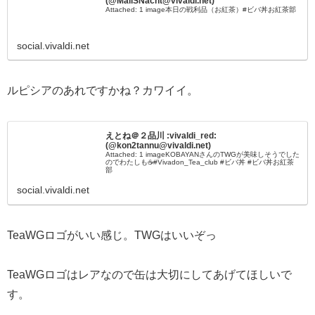
(@MaliSNacht@vivaldi.net)
Attached: 1 image本日の戦利品（お紅茶）#ビバ丼お紅茶部
social.vivaldi.net
ルピシアのあれですかね？カワイイ。
えとね＠２品川 :vivaldi_red:
(@kon2tannu@vivaldi.net)
Attached: 1 imageKOBAYANさんのTWGが美味しそうでした
のでわたしも☕️#Vivadon_Tea_club #ビバ丼 #ビバ丼お紅茶
部
social.vivaldi.net
TeaWGロゴがいい感じ。TWGはいいぞっ
TeaWGロゴはレアなので缶は大切にしてあげてほしいで
す。