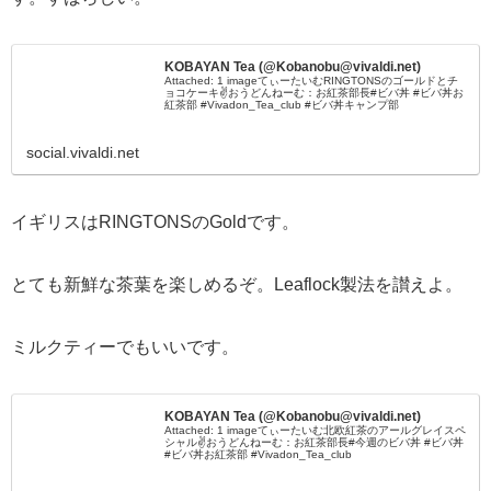
KOBAYAN Tea (@Kobanobu@vivaldi.net)
Attached: 1 imageてぃーたいむRINGTONSのゴールドとチ
ョコケーキ✌️おうどんねーむ：お紅茶部長#ビバ丼 #ビバ丼お
紅茶部 #Vivadon_Tea_club #ビバ丼キャンプ部
social.vivaldi.net
イギリスはRINGTONSのGoldです。
とても新鮮な茶葉を楽しめるぞ。Leaflock製法を讃えよ。
ミルクティーでもいいです。
KOBAYAN Tea (@Kobanobu@vivaldi.net)
Attached: 1 imageてぃーたいむ北欧紅茶のアールグレイスペ
シャル✌️おうどんねーむ：お紅茶部長#今週のビバ丼 #ビバ丼
#ビバ丼お紅茶部 #Vivadon_Tea_club