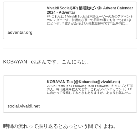
Vivaldi Social(JP) 部活動/ビバ丼 Advent Calendar
2024 - Adventar
## これなに？Vivaldi Social日本語ユーザーの為のアドベント
カレンダーです。技術的な事でも日常の事でも何でもお好き
にどうぞ。* 空きがあれば1人複数登録可です* 記事内に
「Vivaldi Social(JP) 部活動/ビバ丼 ...
adventar.org
KOBAYAN Teaさんです。こんにちは。
KOBAYAN Tea (@Kobanobu@vivaldi.net)
20.9K Posts, 571 Following, 528 Followers · キャンプと紅茶
の人。毎日紅茶を飲んでます。これがメインアカウント。LTL
に向かって投稿してるときもありますが、あまりお気にせず
話しかけてもらえると喜びま...
social.vivaldi.net
時間の流れって振り返るとあっという間ですよね。