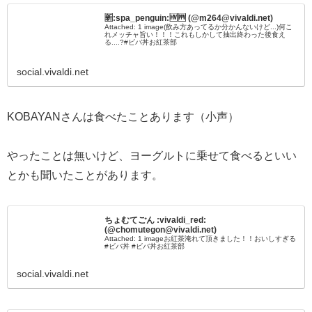
🈟:spa_penguin:🅊🅎 (@m264@vivaldi.net)
Attached: 1 image(飲み方あってるか分かんないけど...)何こ
れメッチャ旨い！！！これもしかして抽出終わった後食え
る....?#ビバ丼お紅茶部
social.vivaldi.net
KOBAYANさんは食べたことあります（小声）
やったことは無いけど、ヨーグルトに乗せて食べるといい
とかも聞いたことがあります。
ちょむてごん :vivaldi_red:
(@chomutegon@vivaldi.net)
Attached: 1 imageお紅茶淹れて頂きました！！おいしすぎる
#ビバ丼 #ビバ丼お紅茶部
social.vivaldi.net