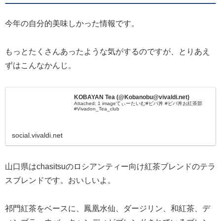
今年の自分的美味しかった情報です。
もっとたくさんあったような気がするのですが、とりあえ
ずはこんなかんじ。
KOBAYAN Tea (@Kobanobu@vivaldi.net)
Attached: 1 imageてぃーたいむ#ビバ丼 #ビバ丼お紅茶部
#Vivadon_Tea_club
social.vivaldi.net
山口県はchasitsuのロシアンティー向け紅茶ブレンドのテラ
スブレンドです。おいしいよ。
祁門紅茶をベースに、鳳凰水仙、ダージリン、和紅茶、デ