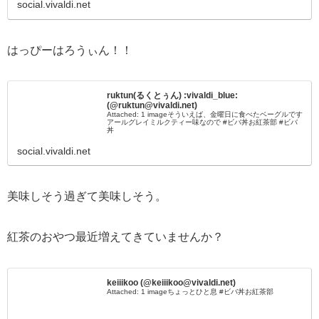
social.vivaldi.net
はっぴーはろうぃん！！
ruktun(るくとぅん) :vivaldi_blue:
(@ruktun@vivaldi.net)
Attached: 1 imageそういえば、金曜日に食べたベーグルです
アールグレイミルクティー味なので #ビバ丼お紅茶部 #ビバ
丼
social.vivaldi.net
美味しそう過ぎて美味しそう。
紅茶のおやつ最近増えてきていませんか？
keiiikoo (@keiiikoo@vivaldi.net)
Attached: 1 imageちょっとひと息 #ビバ丼お紅茶部