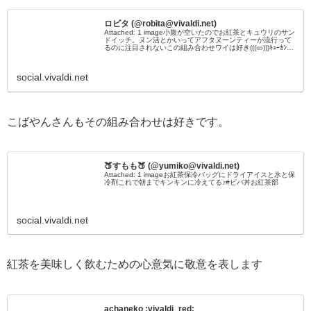
ロビタ (@robita@vivaldi.net)
Attached: 1 image小腹が空いたのでお紅茶とキュウリのサン
ドイッチ。ヌン活とかいってアフタヌーンティーが流行って
るのに注目されないこの組み合わせワイは好き(((🥒)))ｷｭｰｶﾝﾊﾞ
ｰ#ビバ丼お紅茶部 #ビバ丼英国文化部
social.vivaldi.net
こばやんさんもその組み合わせは好きです。
🍑すもも🍑 (@yumiko@vivaldi.net)
Attached: 1 imageお紅茶保冷バッグにドライアイスと氷と保
冷剤これで朝までキンキンに冷えてる♪#ビバ丼お紅茶部
social.vivaldi.net
紅茶を美味しく飲むための心意気に敬意を表します
achaneko :vivaldi_red: