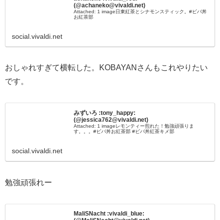
(@achaneko@vivaldi.net)
Attached: 1 image日東紅茶とシナモンスティック。#ビバ丼
お紅茶部
social.vivaldi.net
おしゃれすぎて横転した。KOBAYANさんもこれやりたい
です。
みずいろ :tony_happy:
(@jessica762@vivaldi.net)
Attached: 1 imageレモンティー煎れた！勉強頑張りま
す。。。#ビバ丼お紅茶部 #ビバ丼紅茶キメ部
social.vivaldi.net
勉強頑張れー
MaliSNacht :vivaldi_blue: