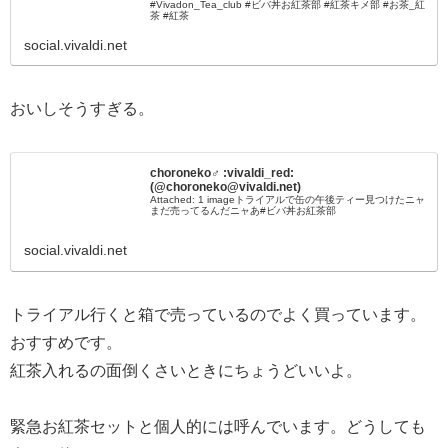
#Vivadon_Tea_club #ビバ丼お紅茶部 #紅茶キメ部 #お茶_紅
茶 #紅茶
social.vivaldi.net
おいしそうすぎる。
choroneko♂ :vivaldi_red:
(@choroneko@vivaldi.net)
Attached: 1 imageトライアルで缶の午後ティー見つけたニャ
まだ売ってるんだニャあ#ビバ丼お紅茶部
social.vivaldi.net
トライアル行くと箱で売っているのでよく買っています。
おすすめです。
紅茶入れるの面倒くさいときにちょうどいいよ。
緊急お紅茶セットと個人的には呼んでいます。どうしても