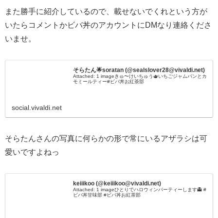
また勝手に紹介しているので、載せないでくれという方が
いたらコメントかビバ丼のアカウントにDMなり連絡くださ
いませ。
そらたん🌟soratan (@sealslover28@vivaldi.net)
Attached: 1 imageきゅ〜けいちゅう🫖いちごジャムパンとカ
モミールティー#ビバ丼お紅茶部
social.vivaldi.net
そらたんさんの写真に何らかの形で常にいるアザラシは可
愛いですよねっ
keiiikoo (@keiiikoo@vivaldi.net)
Attached: 1 imageひとりでハロウィンパーティーします👻 #
ビバ丼甘味部 #ビバ丼お紅茶部