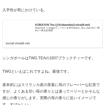
入手性が死にかけている。
KOBAYAN Tea (@Kobanobu@vivaldi.net)
Attached: 1 imageてぃーたいむ#Vivadon_Tea_club #ビバ丼
#ビバ丼お紅茶部
social.vivaldi.net
シンガポールはTWG TEAの1837ブラックティーです。
TWGといえばこれですよね。最強です。
基本的にはスリランカ産の茶葉に苺のフレーバーな紅茶で
すが、よくある甘い苺の香りとは違ってベリーとかそんな
感じの香りがします。実際の苺の香りに近いイメージで
す。すばらしい。