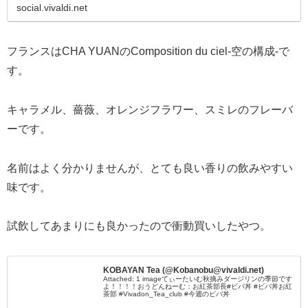
social.vivaldi.net
フランスはCHA YUANのComposition du ciel-空の構成-で
す。
キャラメル、薔薇、オレンジフラワー、スミレのフレーバ
ーです。
名前はよく分かりませんが、とても良い香りの飲みやすい
味です。
試飲してあまりにも良かったので衝動買いしたやつ。
KOBAYAN Tea (@Kobanobu@vivaldi.net)
Attached: 1 imageてぃーたいむ秋摘みダージリンの季節です
よ！！！！おうどんねーむ：お紅茶部長#ビバ丼 #ビバ丼お紅
茶部 #Vivadon_Tea_club #今週のビバ丼