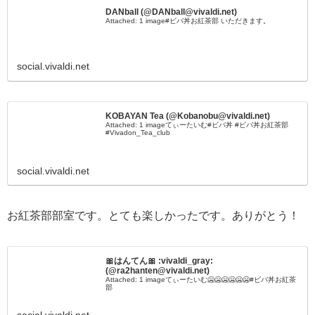
DANball (@DANball@vivaldi.net)
Attached: 1 image#ビバ丼お紅茶部 いただきます。
social.vivaldi.net
KOBAYAN Tea (@Kobanobu@vivaldi.net)
Attached: 1 imageてぃーたいむ#ビバ丼 #ビバ丼お紅茶部
#Vivadon_Tea_club
social.vivaldi.net
お紅茶部部室です。とても楽しかったです。ありがとう！
🎀はんてん🎀 :vivaldi_gray:
(@ra2hanten@vivaldi.net)
Attached: 1 imageてぃーたいむ🥶🥶🥶🥶🥶🥶#ビバ丼お紅茶
部