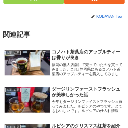
KOBAYAN Tea
関連記事
コノハト茶葉店のアップルティー
お茶・紅茶
は香りが良き
福岡の無人店舗にて売っていたのを買って
みました。これ↓静岡県にあるコノハト茶
葉店のアップルティーを購入してみまし
た。静岡県産の茶葉に、青森県産のりんご
のフレーバーティーです。実際にドライり
んごが入っています。これがかなり強くて
ダージリンファーストフラッシュ
お茶・紅茶
甘めのりんごの...
が美味しかった話
今年もダージリンファイストフラッシュ買
ってみました。ルピシアのやつです。とて
もおいしいです。ルピシアの仕入れ情報的
には、今年は仕入れが厳しかったようです
がこの価格で売ってくれてるのは助かりま
す。今年は、やや深みがあり、じんわりと
ルピシアのクリスマス紅茶を紹介
お茶・紅茶