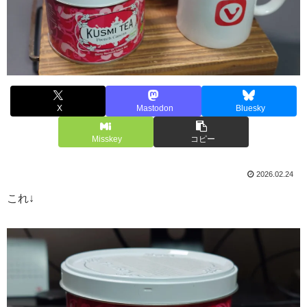
X
Mastodon
Bluesky
Misskey
コピー
2026.02.24
これ↓