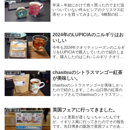
旨みを感じる...
年末～年始にかけて色々買ったのでまだ追
いついていない件ルピシアのクリスマス紅
茶セットを買ってみました。6種類の紅茶
が入ってました。それぞれ一応紹介すると
JINGLE BELLSスパークリングワインの香
り。甘い葡萄の香りがします。ルピシアの
ク...
2024年のLUPICIAのニルギリはお
お茶・紅茶
いしい
今年も2024年クオリティシーズンのニルギ
リをLUPICIAで購入していたので紹介しま
す。購入したのはこれ↓ニルギリ クオリテ
ィー 2024 ～Enjoy with lemon～という商
品名で、レモンをくぐらせるとより香りが
引き立っておいし...
chasitsuのシトラスマンゴー紅茶
お茶・紅茶
が美味しい。
chasitsuのシトラスマンゴーが美味しかっ
たので紹介します。これ↓山口県の紅茶の
ショップさんでchasitsuのシトラスマンゴ
ー紅茶です。マンゴーとグレープフルーツ
の香りのフレーバードティーです。マンゴ
ーの甘い香りとグレープフルーツの柑...
英国フェアに行ってきました。
お茶・紅茶
ちょっと更新が遅くなっちゃったんです
が、イギリス展に行ってきたのでその報告
です。先日博多の阪急で英国フェアがあっ