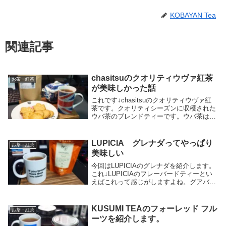
KOBAYAN Tea
関連記事
chasitsuのクオリティウヴァ紅茶
お茶・紅茶
が美味しかった話
これです↓chasitsuのクオリティウヴァ紅
茶です。クオリティシーズンに収穫された
ウバ茶のブレンドティーです。ウバ茶は世
界3大銘茶の一角で好きな人とても多いで
すよね。ウバ茶の特徴はウバフレーバーと
呼ばれるメントール系のスーッとした清涼
LUPICIA グレナダってやっぱり
お茶・紅茶
感の...
美味しい
今回はLUPICIAのグレナダを紹介します。
これ↓LUPICIAのフレーバードティーとい
えばこれって感じがしますよね。グアバの
香りのフレーバードティーです。1995年か
らある往年のフレーバードティーだったり
します。インド、ベトナム産の茶葉に...
KUSUMI TEAのフォーレッド フル
お茶・紅茶
ーツを紹介します。