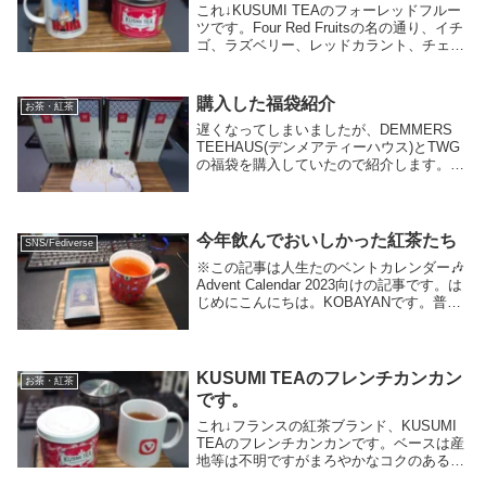
これ↓KUSUMI TEAのフォーレッドフルー
ツです。Four Red Fruitsの名の通り、イチ
ゴ、ラズベリー、レッドカラント、チェリ
ーという4種類のベリーの香りのするフレ
ーバーティーです。とはいえ、香りはそこ
まで強くはなく少し酸味のあ...
購入した福袋紹介
お茶・紅茶
遅くなってしまいましたが、DEMMERS
TEEHAUS(デンメアティーハウス)とTWG
の福袋を購入していたので紹介します。
DEMMERS TEEHAUSDEMMERS
TEEHAUSはオーストリアはウィーンの紅
茶ブランドで、KOBAYAN...
今年飲んでおいしかった紅茶たち
SNS/Fediverse
※この記事は人生たのベントカレンダー🎶
Advent Calendar 2023向けの記事です。は
じめにこんにちは。KOBAYANです。普段
はあおぞら紅茶店にいます。今回、アドベ
ントカレンダーに誘われて記事を書いてい
るのですが、いままでこう...
KUSUMI TEAのフレンチカンカン
お茶・紅茶
です。
これ↓フランスの紅茶ブランド、KUSUMI
TEAのフレンチカンカンです。ベースは産
地等は不明ですがまろやかなコクのある紅
茶にイチゴ、チェリー、ラズベリー、レッ