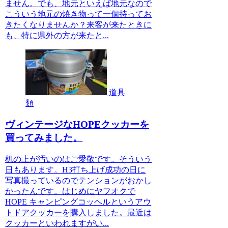
ません。でも、地元といえば地元なので
こういう地元の焼き物って一個持ってお
きたくなりませんか？来客が来たときに
も、特に県外の方が来たと...
道具
類
ヴィンテージなHOPEクッカーを
買ってみました。
机の上が汚いのはご愛敬です。そういう
日もあります。H3打ち上げ成功の日に
写真撮っているのでテンションがおかし
かったんです。はじめにヤフオクで
HOPE キャンピングコッヘルというアウ
トドアクッカーを購入しました。最近は
クッカーといわれますがい...