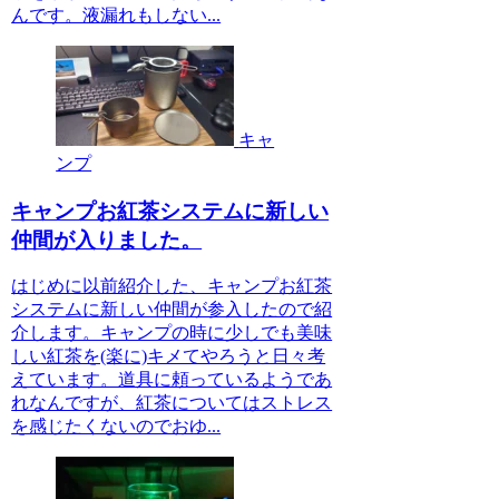
んです。液漏れもしない...
キャ
ンプ
キャンプお紅茶システムに新しい
仲間が入りました。
はじめに以前紹介した、キャンプお紅茶
システムに新しい仲間が参入したので紹
介します。キャンプの時に少しでも美味
しい紅茶を(楽に)キメてやろうと日々考
えています。道具に頼っているようであ
れなんですが、紅茶についてはストレス
を感じたくないのでおゆ...