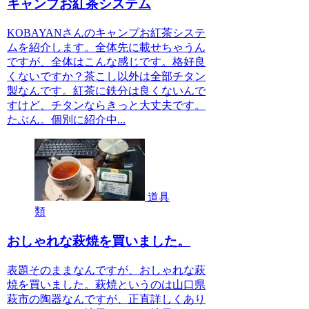
キャンプお紅茶システム
KOBAYANさんのキャンプお紅茶システ
ムを紹介します。全体先に載せちゃうん
ですが、全体はこんな感じです。格好良
くないですか？茶こし以外は全部チタン
製なんです。紅茶に鉄分は良くないんで
すけど、チタンならきっと大丈夫です。
たぶん。個別に紹介中...
道具
類
おしゃれな萩焼を買いました。
表題そのままなんですが、おしゃれな萩
焼を買いました。萩焼というのは山口県
萩市の陶器なんですが、正直詳しくあり