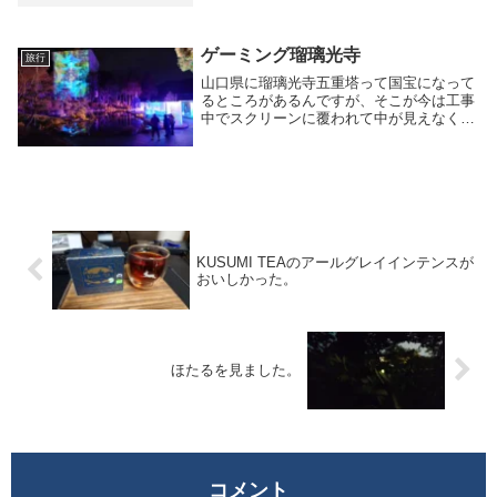
が周りにいっぱいいたら、自分もなんとな
くやってみたくなるよね。経緯とかも書い
ておこ...
ゲーミング瑠璃光寺
旅行
山口県に瑠璃光寺五重塔って国宝になって
るところがあるんですが、そこが今は工事
中でスクリーンに覆われて中が見えなくな
っているんです。が、その状況を逆手にと
って（？）プロジェクションマッピングで
のライトアップを行っていたので見に行っ
てきました。...
KUSUMI TEAのアールグレイインテンスが
おいしかった。
ほたるを見ました。
コメント